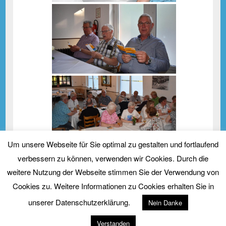
Um unsere Webseite für Sie optimal zu gestalten und fortlaufend
«
‹
von
2
›
»
verbessern zu können, verwenden wir Cookies. Durch die
weitere Nutzung der Webseite stimmen Sie der Verwendung von
Cookies zu. Weitere Informationen zu Cookies erhalten Sie in
unserer Datenschutzerklärung.
Nein Danke
Copyright © 2026
Kirchenchor St. Cyriakus Salzbergen
. Alle Rechte vorbehalten.
Verstanden
Theme: Catch Box by
Catch Themes