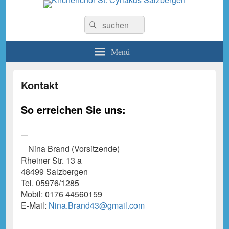
Kirchenchor St. Cyriakus
Suchen
Suchen
nach:
Salzbergen
Menü
Kontakt
So erreichen Sie uns:
Nina Brand (Vorsitzende)
Rheiner Str. 13 a
48499 Salzbergen
Tel. 05976/1285
Mobil: 0176 44560159
E-Mail:
Nina.Brand43@gmail.com