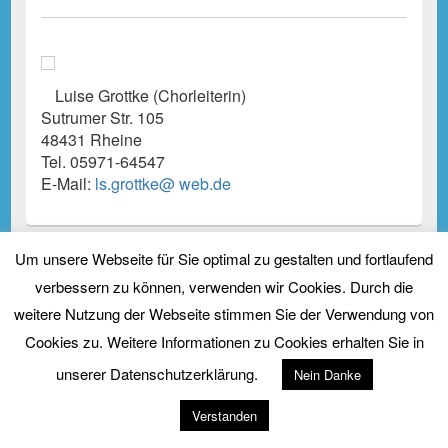
Luise Grottke (Chorleiterin)
Sutrumer Str. 105
48431 Rheine
Tel. 05971-64547
E-Mail:
ls.
grottke@
web.
de
Um unsere Webseite für Sie optimal zu gestalten und fortlaufend
verbessern zu können, verwenden wir Cookies. Durch die
Copyright © 2026
Kirchenchor St. Cyriakus Salzbergen
. Alle Rechte vorbehalten.
weitere Nutzung der Webseite stimmen Sie der Verwendung von
Theme: Catch Box by
Catch Themes
Cookies zu. Weitere Informationen zu Cookies erhalten Sie in
unserer Datenschutzerklärung.
Nein Danke
Verstanden