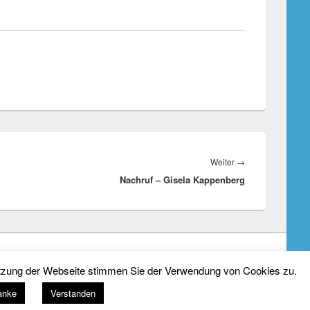
Nächster
Weiter
→
Nachruf – Gisela Kappenberg
Beitrag:
Theme: Catch Box by
Catch Themes
Nutzung der Webseite stimmen Sie der Verwendung von Cookies zu.
anke
Verstanden