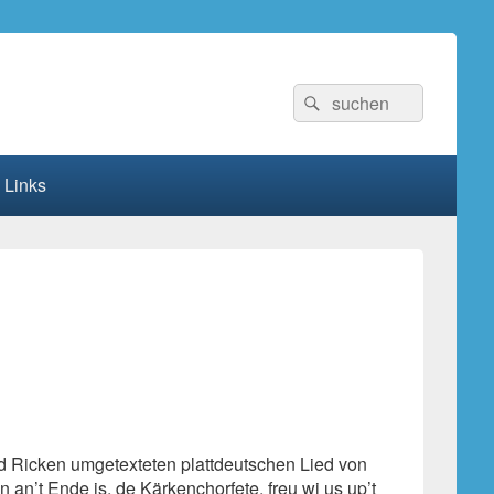
Suchen
Suchen
nach:
Links
erd Ricken umgetexteten plattdeutschen Lied von
 an’t Ende is, de Kärkenchorfete, freu wi us up’t