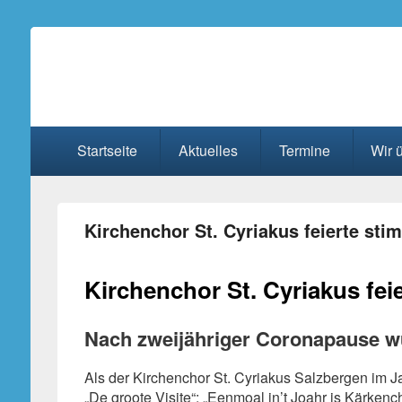
Kirchenchor St. Cyria
Primäres
Startseite
Aktuelles
Termine
Wir 
Menü
Kirchenchor St. Cyriakus feierte st
Kirchenchor St. Cyriakus fe
Nach zweijähriger Coronapause wu
Als der Kirchenchor St. Cyriakus Salzbergen im Ja
„De groote Visite“: „Eenmoal in’t Joahr is Kärkenc