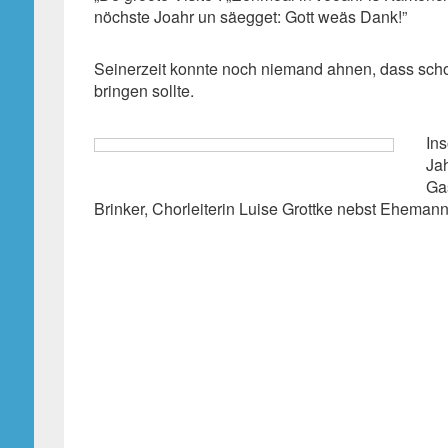
nöchste Joahr un säegget: Gott weäs Dank!”
Seinerzeit konnte noch niemand ahnen, dass scho
bringen sollte.
Ins
Jah
Ga
Brinker, Chorleiterin Luise Grottke nebst Eheman