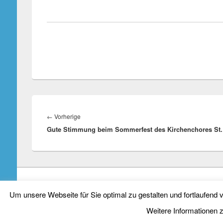
Beitragsnavigation
Vorheriger
←
Vorherige
Gute Stimmung beim Sommerfest des Kirchenchores St.
Beitrag:
Copyright © 2026
Kirchenchor St. Cyriakus Salzbergen
. Alle Rechte
Um unsere Webseite für Sie optimal zu gestalten und fortlaufen
Weitere Informationen 