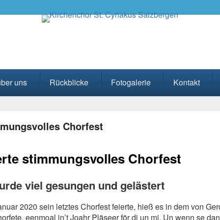
kus Salzbergen
über uns
Rückblicke
Fotogalerie
Kontakt
immungsvolles Chorfest
ierte stimmungsvolles Chorfest
rde viel gesungen und gelästert
nuar 2020 sein letztes Chorfest feierte, hieß es in dem von G
horfete, eenmoal in’t Joahr Pläseer för di un mi. Un wenn se dann