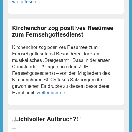
ZDF-Fernsehgottesdienst: Ein Highlight für alle Chormitgl
weiterlesen
→
Kirchenchor zog positives Resümee
zum Fernsehgottesdienst
Kirchenchor zog positives Resümee zum
Fernsehgottesdienst Besonderer Dank an
musikalisches „Dreigestirn“ Dass in der ersten
Chorstunde – 2 Tage nach dem ZDF-
Fernsehgottesdienst – von den Mitgliedern des
Kirchenchores St. Cyriakus Salzbergen die
gewonnenen Eindrücke zu diesem besonderen
Kirchenchor zog positives Resümee zum Fern
Event noch
weiterlesen
→
„Lichtvoller Aufbruch?!“