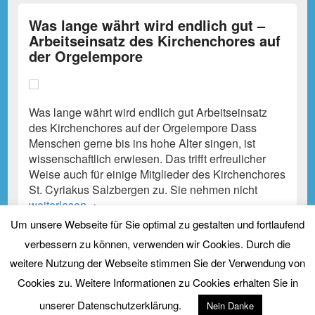
Was lange währt wird endlich gut –
Arbeitseinsatz des Kirchenchores auf
der Orgelempore
Was lange währt wird endlich gut Arbeitseinsatz
des Kirchenchores auf der Orgelempore Dass
Menschen gerne bis ins hohe Alter singen, ist
wissenschaftlich erwiesen. Das trifft erfreulicher
Weise auch für einige Mitglieder des Kirchenchores
St. Cyriakus Salzbergen zu. Sie nehmen nicht
Was lange währt wird endlich gut – Arbeitseinsatz des K
weiterlesen
→
Um unsere Webseite für Sie optimal zu gestalten und fortlaufend
verbessern zu können, verwenden wir Cookies. Durch die
Beitragsnavigation
←
Ältere Beiträge
weitere Nutzung der Webseite stimmen Sie der Verwendung von
Cookies zu. Weitere Informationen zu Cookies erhalten Sie in
unserer Datenschutzerklärung.
Nein Danke