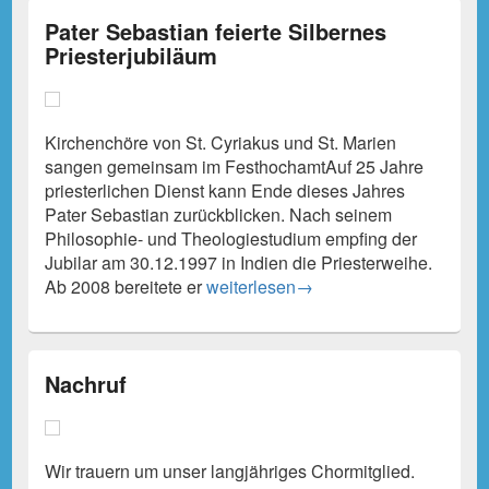
Pater Sebastian feierte Silbernes
Priesterjubiläum
Kirchenchöre von St. Cyriakus und St. Marien
sangen gemeinsam im FesthochamtAuf 25 Jahre
priesterlichen Dienst kann Ende dieses Jahres
Pater Sebastian zurückblicken. Nach seinem
Philosophie- und Theologiestudium empfing der
Jubilar am 30.12.1997 in Indien die Priesterweihe.
Pater Sebastian feierte Silbernes Pr
Ab 2008 bereitete er
weiterlesen
→
Nachruf
Wir trauern um unser langjähriges Chormitglied.