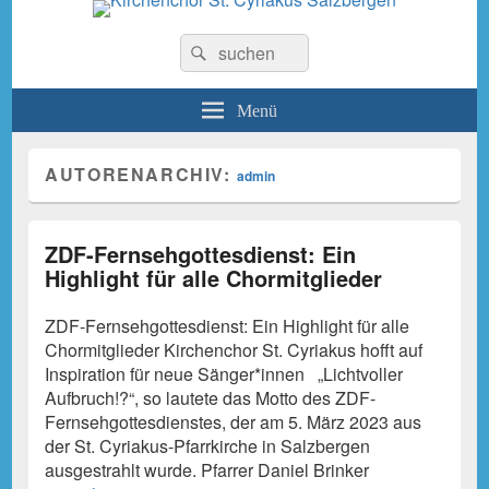
Kirchenchor St. Cyriakus
Suchen
Suchen
nach:
Salzbergen
Menü
AUTORENARCHIV:
admin
ZDF-Fernsehgottesdienst: Ein
Highlight für alle Chormitglieder
ZDF-Fernsehgottesdienst: Ein Highlight für alle
Chormitglieder Kirchenchor St. Cyriakus hofft auf
Inspiration für neue Sänger*innen „Lichtvoller
Aufbruch!?“, so lautete das Motto des ZDF-
Fernsehgottesdienstes, der am 5. März 2023 aus
der St. Cyriakus-Pfarrkirche in Salzbergen
ausgestrahlt wurde. Pfarrer Daniel Brinker