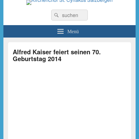
Kirchenchor St. Cyriakus
Suchen
Suchen
nach:
Salzbergen
Menü
Alfred Kaiser feiert seinen 70.
Geburtstag 2014