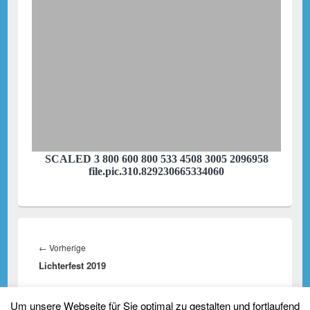
SCALED 3 800 600 800 533 4508 3005 2096958
file.pic.310.829230665334060
Beitragsnavigation
Vorheriger
←
Vorherige
Lichterfest 2019
Beitrag:
Nächster
Weiter
→
Um unsere Webseite für Sie optimal zu gestalten und fortlaufend