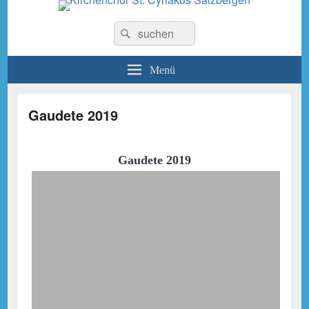
Kirchenchor St. Cyriakus
Suchen
Suchen
nach:
Salzbergen
Menü
Gaudete 2019
Gaudete 2019