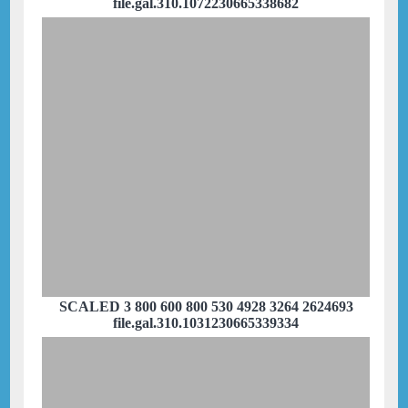
file.gal.310.1072230665338682
SCALED 3 800 600 800 530 4928 3264 2624693
file.gal.310.1031230665339334